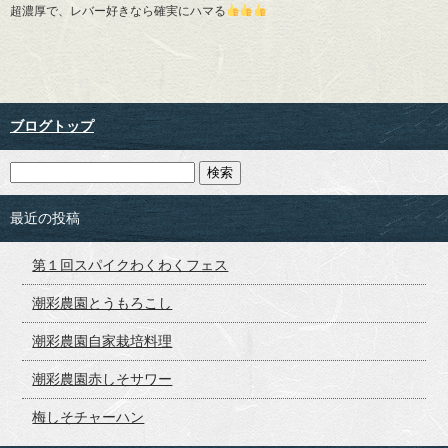
超濃厚で、レバー好きなら確実にハマる
ブログトップ
最近の投稿
第１回スパイクわくわくフェス
潮彩農園とうもろこし
潮彩農園自家栽培料理
潮彩農園赤しそサワー
梅しそチャーハン