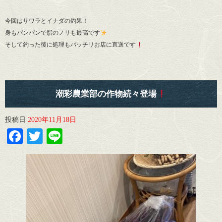
今回はサワラとイナダの釣果！
身もパンパンで脂のノリも最高です
そして釣った後に処理もバッチリお店に直送です
潮彩農業部の作物続々登場
投稿日
2020年11月18日
Facebook
Twitter
Line