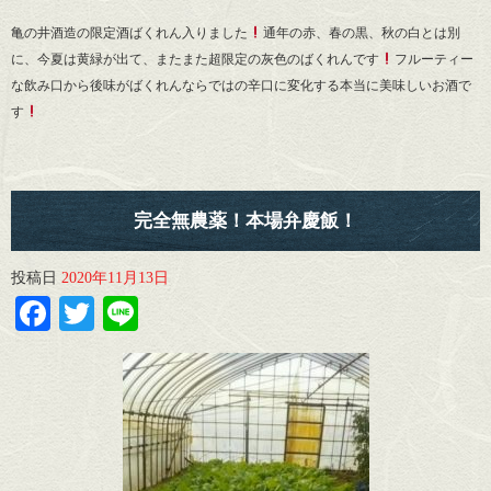
亀の井酒造の限定酒ばくれん入りました
通年の赤、春の黒、秋の白とは別
に、今夏は黄緑が出て、またまた超限定の灰色のばくれんです
フルーティー
な飲み口から後味がばくれんならではの辛口に変化する本当に美味しいお酒で
す
完全無農薬！本場弁慶飯！
投稿日
2020年11月13日
Facebook
Twitter
Line