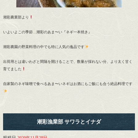
潮彩農業部より
いよいよこの季節…潮彩のあま〜い『ネギ一本焼き』
潮彩農園の野菜料理の中でも特に人気の逸品です
出荷用とは違いわざと間隔を開けることで、数量が採れない分、より太く甘く
育てました
自家製のネギ味噌で食べるあま〜いネギはお酒にもご飯にも合う絶品料理です
潮彩漁業部 サワラとイナダ
投稿日
2020年11月28日