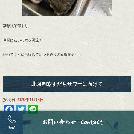
潮彩漁業部より！
今回はあいなめを調達！
釣ってすぐに活締めでいつも通りの新鮮刺身へ！
北限潮彩すだちサワーに向けて
投稿日
2020年11月8日
Facebook
Twitter
Line