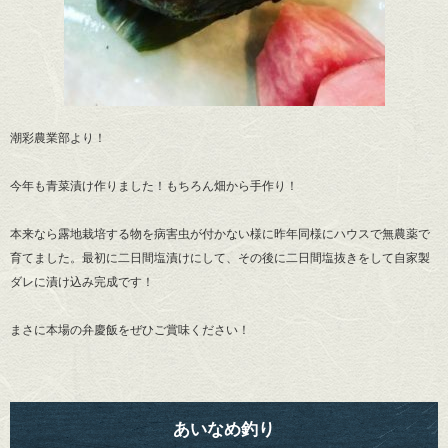
潮彩農業部より！
今年も青菜漬け作りました！もちろん畑から手作り！
本来なら露地栽培する物を病害虫が付かない様に昨年同様にハウスで無農薬で
育てました。最初に二日間塩漬けにして、その後に二日間塩抜きをして自家製
ダレに漬け込み完成です！
まさに本場の弁慶飯をぜひご賞味ください！
あいなめ釣り