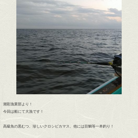
潮彩漁業部より！
今回は船にて大漁です！
高級魚の黒むつ、珍しいクロシビカマス、他には目鯛等一本釣り！