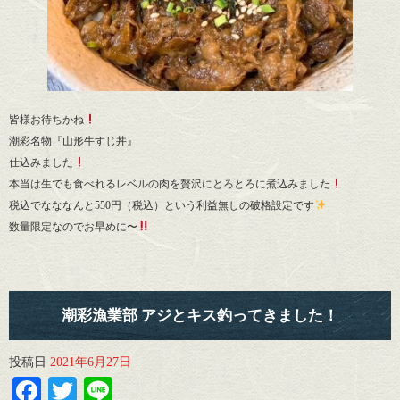
皆様お待ちかね
潮彩名物『山形牛すじ丼』
仕込みました
本当は生でも食べれるレベルの肉を贅沢にとろとろに煮込みました
税込でなななんと550円（税込）という利益無しの破格設定です
数量限定なのでお早めに〜
潮彩漁業部 アジとキス釣ってきました！
投稿日
2021年6月27日
Facebook
Twitter
Line