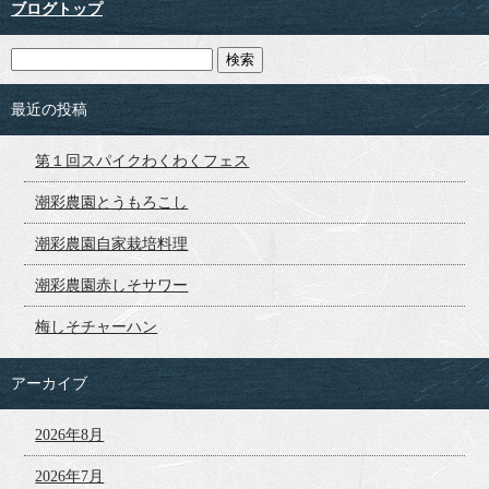
ブログトップ
最近の投稿
第１回スパイクわくわくフェス
潮彩農園とうもろこし
潮彩農園自家栽培料理
潮彩農園赤しそサワー
梅しそチャーハン
アーカイブ
2026年8月
2026年7月