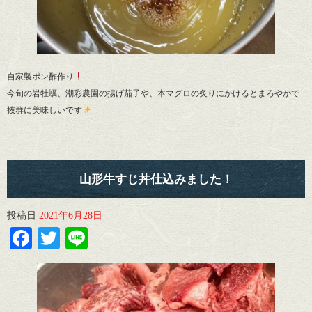
自家製ポン酢作り
今旬の岩牡蠣、潮彩農園の揚げ茄子や、本マグロの炙りにかけるとまろやかで
抜群に美味しいです
山形牛すじ丼仕込みました！
投稿日
2021年6月28日
Facebook
Twitter
Line