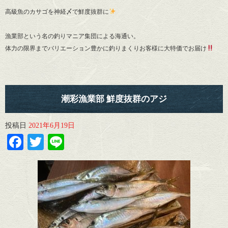
高級魚のカサゴを神経〆で鮮度抜群に
漁業部という名の釣りマニア集団による海通い。
体力の限界までバリエーション豊かに釣りまくりお客様に大特価でお届け
潮彩漁業部 鮮度抜群のアジ
投稿日
2021年6月19日
Facebook
Twitter
Line