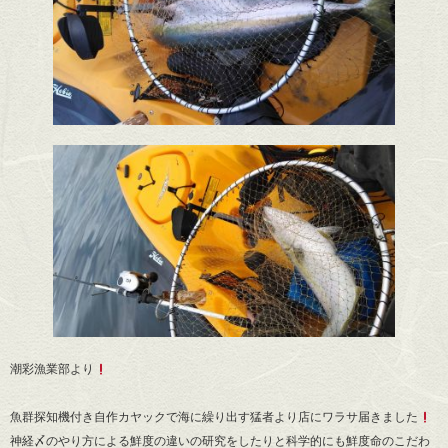
潮彩漁業部より
魚群探知機付き自作カヤックで海に繰り出す猛者より店にワラサ届きました
神経〆のやり方による鮮度の違いの研究をしたりと科学的にも鮮度命のこだわ