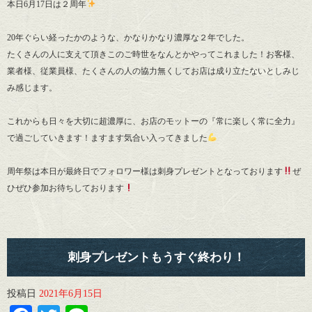
本日6月17日は２周年
20年ぐらい経ったかのような、かなりかなり濃厚な２年でした。
たくさんの人に支えて頂きこのご時世をなんとかやってこれました！お客様、
業者様、従業員様、たくさんの人の協力無くしてお店は成り立たないとしみじ
み感じます。
これからも日々を大切に超濃厚に、お店のモットーの『常に楽しく常に全力』
で過ごしていきます！ますます気合い入ってきました
周年祭は本日が最終日でフォロワー様は刺身プレゼントとなっております
ぜ
ひぜひ参加お待ちしております
刺身プレゼントもうすぐ終わり！
投稿日
2021年6月15日