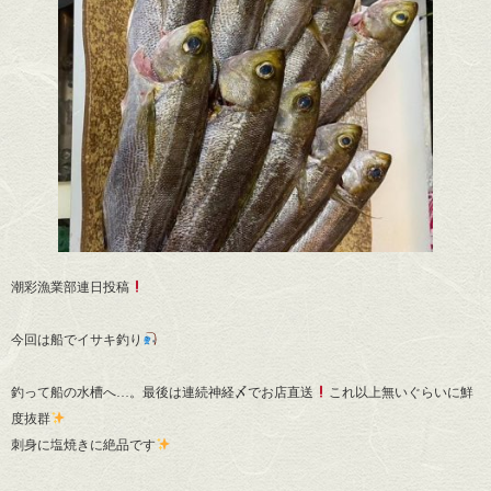
潮彩漁業部連日投稿
今回は船でイサキ釣り
釣って船の水槽へ…。最後は連続神経〆でお店直送
これ以上無いぐらいに鮮
度抜群
刺身に塩焼きに絶品です