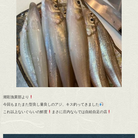
潮彩漁業部より
今回もまたまた型良し量良しのアジ、キス釣ってきました
これ以上ないぐらいの鮮度
まさに庄内ならでは自給自足の店