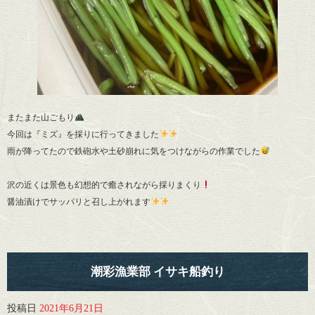
またまた山ごもり
今回は『ミズ』を採りに行ってきました
雨が降ってたので鉄砲水や土砂崩れに気をつけながらの作業でした
沢の近くは景色も幻想的で癒されながら採りまくり
醤油漬けでサッパリと召し上がれます
潮彩漁業部 イサキ船釣り
投稿日
2021年6月21日