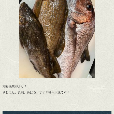
潮彩漁業部より！
きじはた、真鯛、めばる、すずき等々大漁です！