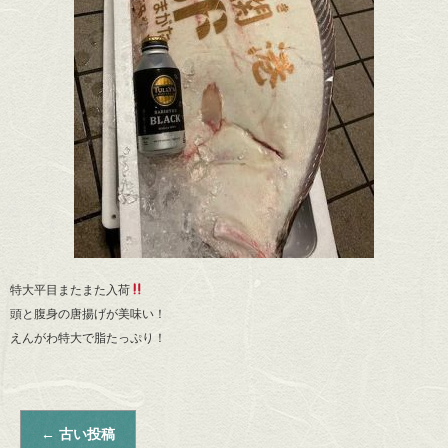
特大平目またまた入荷
頭と腹身の唐揚げが美味い！
えんがわ特大で脂たっぷり！
←
古い投稿