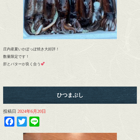
庄内産夏いかぽっぽ焼き大好評！
数量限定です！
肝とバターが良く合う
ひつまぶし
投稿日
2024年6月20日
Facebook
Twitter
Line