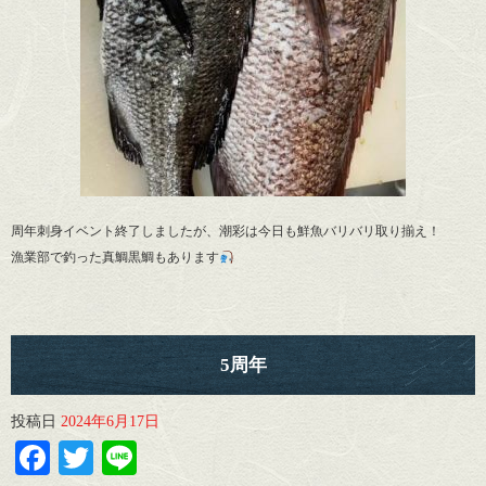
周年刺身イベント終了しましたが、潮彩は今日も鮮魚バリバリ取り揃え！
漁業部で釣った真鯛黒鯛もあります
5周年
投稿日
2024年6月17日
Facebook
Twitter
Line