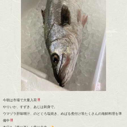
今朝は市場で大量入荷
やりいか、すずき、あじは刺身で。
ウマヅラ肝味噌汁、のどぐろ塩焼き、めばる煮付け等たくさんの海鮮料理を準
備中