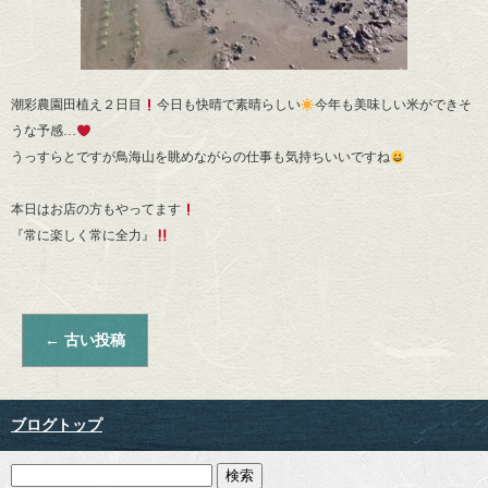
潮彩農園田植え２日目
今日も快晴で素晴らしい
今年も美味しい米ができそ
うな予感…
うっすらとですが鳥海山を眺めながらの仕事も気持ちいいですね
本日はお店の方もやってます
『常に楽しく常に全力』
←
古い投稿
ブログトップ