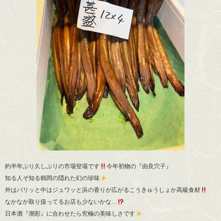
約半年ぶり久しぶりの市場登場です
今年初物の『由良穴子』
知る人ぞ知る鶴岡の隠れた幻の珍味
外はパリッと中はジュワッと浜の香りが広がるこうきゅうしょか高級食材
なかなか取り扱ってるお店も少ないかな…
日本酒『潮彩』に合わせたら究極の美味しさです