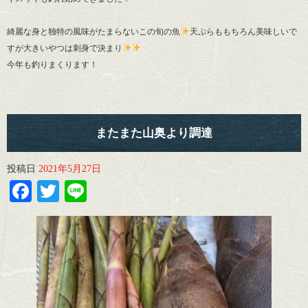
綺麗な身と独特の風味がたまらないこの旬の魚
天ぷらももちろん美味しいで
すが大きいやつは刺身で決まり
今年も釣りまくります！
またまた山奥より調達
投稿日
2021年5月27日
Facebook
Twitter
Line