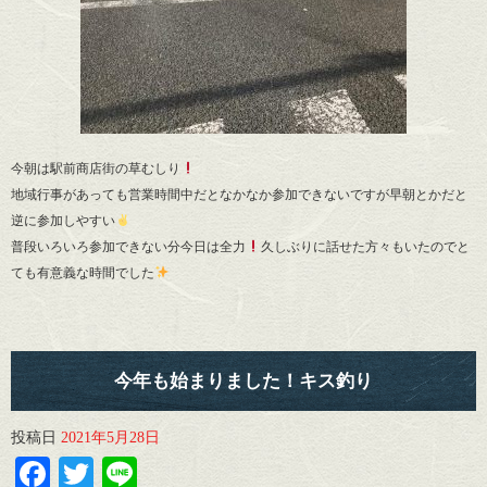
今朝は駅前商店街の草むしり
地域行事があっても営業時間中だとなかなか参加できないですが早朝とかだと
逆に参加しやすい
普段いろいろ参加できない分今日は全力
久しぶりに話せた方々もいたのでと
ても有意義な時間でした
今年も始まりました！キス釣り
投稿日
2021年5月28日
Facebook
Twitter
Line