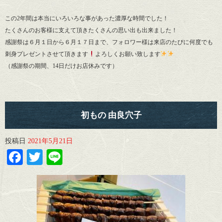
この2年間は本当にいろいろな事があった濃厚な時間でした！
たくさんのお客様に支えて頂きたくさんの思い出も出来ました！
感謝祭は６月１日から６月１７日まで、フォロワー様は来店のたびに何度でも
刺身プレゼントさせて頂きます
よろしくお願い致します
（感謝祭の期間、14日だけお店休みです）
初もの 由良穴子
投稿日
2021年5月21日
Facebook
Twitter
Line