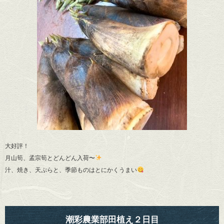
大好評！
月山筍、孟宗筍とどんどん入荷〜
汁、焼き、天ぷらと、季節ものはとにかくうまい
潮彩農業部田植え２日目