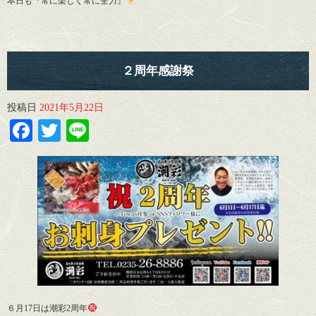
本日も『常に楽しく常に全力』
２周年感謝祭
投稿日
2021年5月22日
Facebook
Twitter
Line
６月17日は潮彩2周年