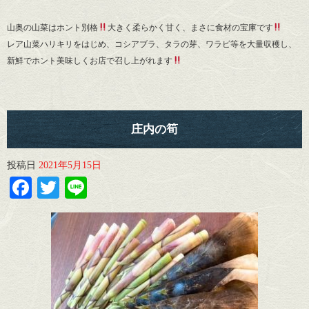
山奥の山菜はホント別格
大きく柔らかく甘く、まさに食材の宝庫です
レア山菜ハリキリをはじめ、コシアブラ、タラの芽、ワラビ等を大量収穫し、
新鮮でホント美味しくお店で召し上がれます
庄内の筍
投稿日
2021年5月15日
Facebook
Twitter
Line