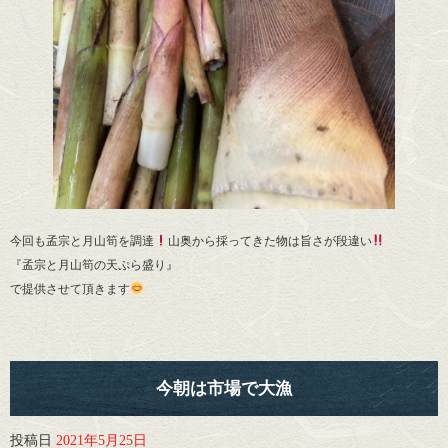
今回も孟宗と月山筍を調達
山奥から採ってきた物は旨さが段違い
『孟宗と月山筍の天ぷら盛り』
で提供させて頂きます
今朝は市場で大漁
投稿日
2021年5月25日