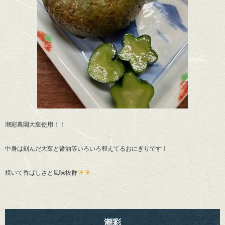
潮彩農園大葉使用！！
中身は刻んだ大葉と醤油等いろいろ和えてるおにぎりです！
焼いて香ばしさと風味抜群
潮彩