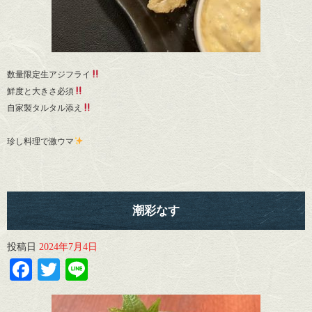
数量限定生アジフライ
鮮度と大きさ必須
自家製タルタル添え
珍し料理で激ウマ
潮彩なす
投稿日
2024年7月4日
Facebook
Twitter
Line