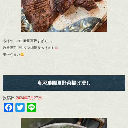
もはやこのご時世高級すぎて…。
数量限定で牛タン網焼きあります
モ〜うまい
潮彩農園夏野菜揚げ浸し
投稿日
2024年7月27日
Facebook
Twitter
Line