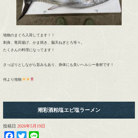
地物のまぐろ入荷してます！！
刺身、竜田揚げ、かま焼き、脳天ねぎとろ等々。
たくさんの料理になってます！
さっぱりとしながら旨みもあり、身体にも良いヘルシー食材です！
何より地物
潮彩酒粕塩エビ塩ラーメン
投稿日
2026年5月19日
Facebook
Twitter
Line