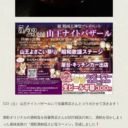
5/23（土） 山王ナイトバザールにて佐藤商店さんとコラボさせて頂きます！
潮彩オリジナルの酒粕塩を佐藤商店さんが試行錯誤の末に、酒粕を活かしまく
った風味抜群の『潮彩酒粕塩エビ塩ラーメン』完成しました