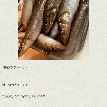
潮彩漁業部きす釣り
針10連の大漁です
南蛮漬けのこの酸味が食欲増進