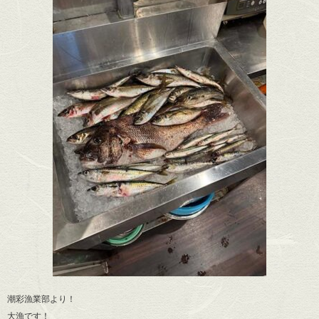
潮彩漁業部より！
大漁です！