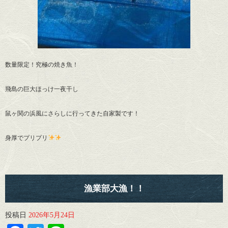
数量限定！究極の焼き魚！
飛島の巨大ほっけ一夜干し
鼠ヶ関の浜風にさらしに行ってきた自家製です！
身厚でプリプリ
漁業部大漁！！
投稿日
2026年5月24日