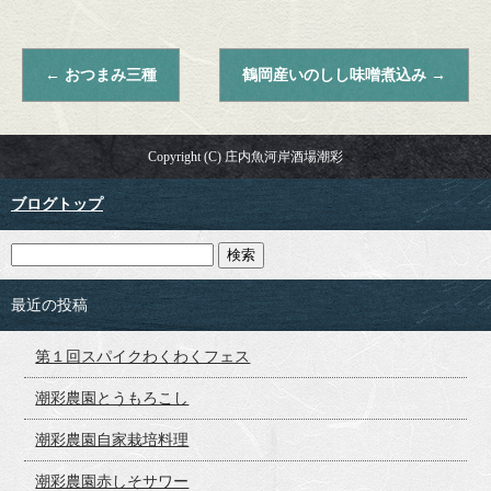
←
おつまみ三種
鶴岡産いのしし味噌煮込み
→
Copyright (C) 庄内魚河岸酒場潮彩
ブログトップ
最近の投稿
第１回スパイクわくわくフェス
潮彩農園とうもろこし
潮彩農園自家栽培料理
潮彩農園赤しそサワー