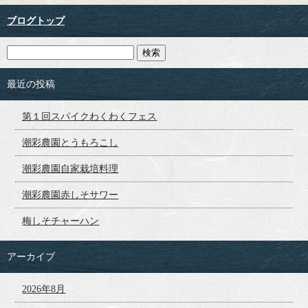
ブログトップ
最近の投稿
第１回スパイクわくわくフェス
潮彩農園とうもろこし
潮彩農園自家栽培料理
潮彩農園赤しそサワー
梅しそチャーハン
アーカイブ
2026年8月