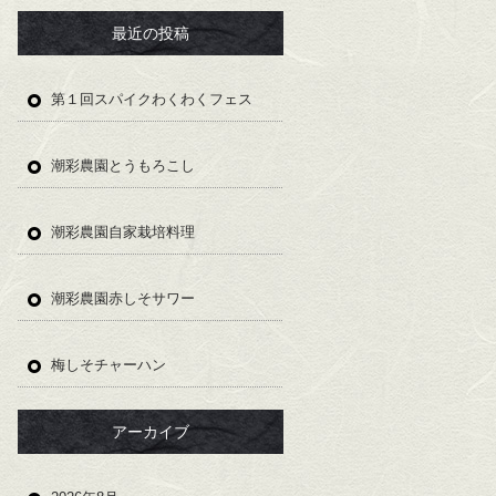
最近の投稿
第１回スパイクわくわくフェス
潮彩農園とうもろこし
潮彩農園自家栽培料理
潮彩農園赤しそサワー
梅しそチャーハン
アーカイブ