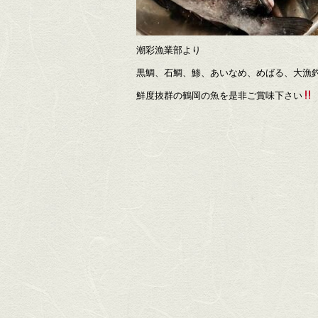
潮彩漁業部より
黒鯛、石鯛、鯵、あいなめ、めばる、大漁
鮮度抜群の鶴岡の魚を是非ご賞味下さい