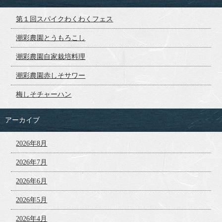
第１回スパイクわくわくフェス
潮彩農園とうもろこし
潮彩農園自家栽培料理
潮彩農園赤しそサワー
梅しそチャーハン
アーカイブ
2026年8月
2026年7月
2026年6月
2026年5月
2026年4月