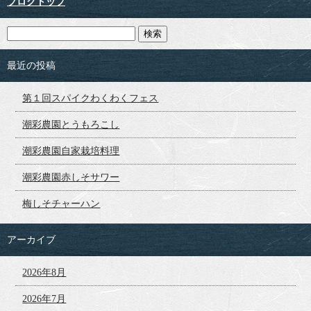
ブログトップ
最近の投稿
第１回スパイクわくわくフェス
潮彩農園とうもろこし
潮彩農園自家栽培料理
潮彩農園赤しそサワー
梅しそチャーハン
アーカイブ
2026年8月
2026年7月