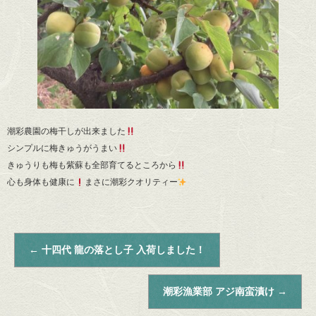
潮彩農園の梅干しが出来ました
シンプルに梅きゅうがうまい
きゅうりも梅も紫蘇も全部育てるところから
心も身体も健康に
まさに潮彩クオリティー
←
十四代 龍の落とし子 入荷しました！
潮彩漁業部 アジ南蛮漬け
→