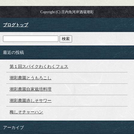
Copyright (C) 庄内魚河岸酒場潮彩
ブログトップ
最近の投稿
第１回スパイクわくわくフェス
潮彩農園とうもろこし
潮彩農園自家栽培料理
潮彩農園赤しそサワー
梅しそチャーハン
アーカイブ